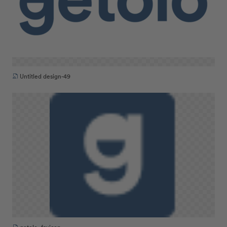
PNG
Untitled design-49
PNG